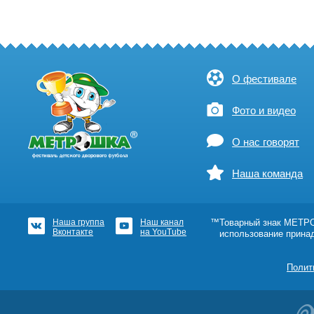
О фестивале
Фото и видео
О нас говорят
Наша команда
Наша группа
Наш канал
™Товарный знак МЕТРОШ
Вконтакте
на YouTube
использование прина
Полит