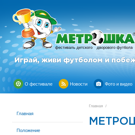
фестиваль детского
дворового футбола
Играй, живи футболом и побе
О фестивале
Новости
Фото и видео
Главная
/
Главная
МЕТРОШ
Положение