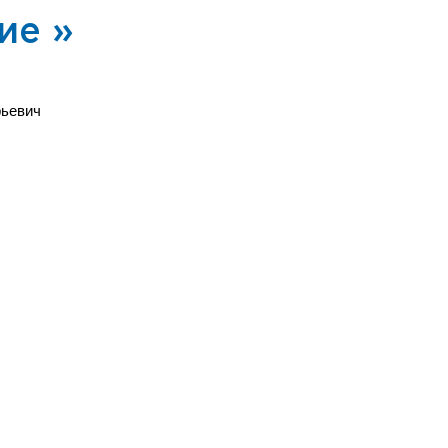
ие »
рьевич