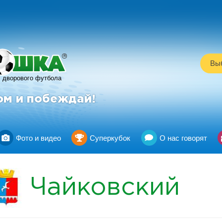
R
Выб
дворового футбола
ом и побеждай!
Фото и видео
Суперкубок
О нас говорят
Чайковский