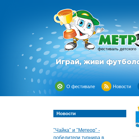
фестиваль детского
Играй, живи футбол
О фестивале
Новости
Новости
"Чайка" и "Метеор" -
победители турнира в