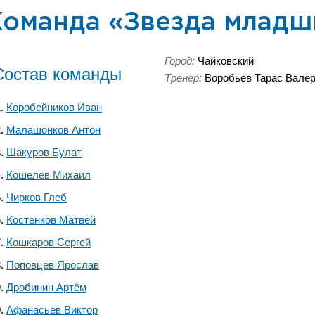
Команда «Звезда младш
Город:
Чайковский
Состав команды
Тренер:
Воробьев Тарас Вале
Коробейников Иван
Малашонков Антон
Шакуров Булат
Кошелев Михаил
Чирков Глеб
Костенков Матвей
Кошкаров Сергей
Поповцев Ярослав
Дробинин Артём
Афанасьев Виктор