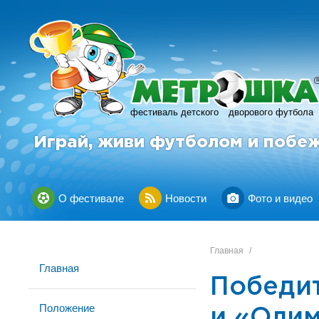
фестиваль детского
дворового футбола
Играй, живи футболом и побе
О фестивале
Новости
Фото и видео
Главная
/
Главная
Победит
Положение
и «Олим