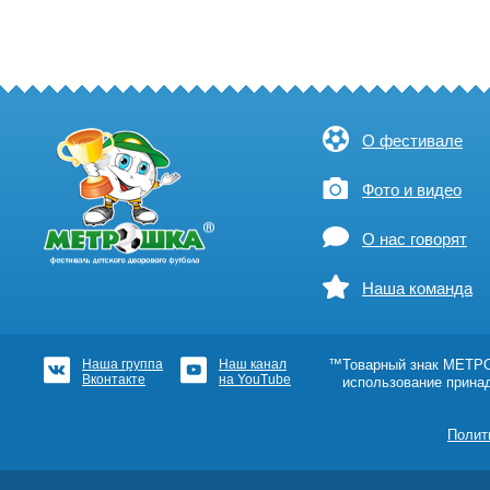
О фестивале
Фото и видео
О нас говорят
Наша команда
Наша группа
Наш канал
™Товарный знак МЕТРОШ
Вконтакте
на YouTube
использование прина
Полит