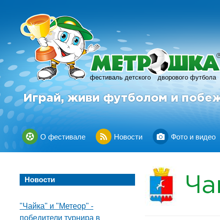
фестиваль детского
дворового футбола
Играй, живи футболом и побе
О фестивале
Новости
Фото и видео
Ча
Новости
"Чайка" и "Метеор" -
победители турнира в