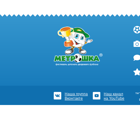
Наша группа
Наш канал
™Т
Вконтакте
на YouTube