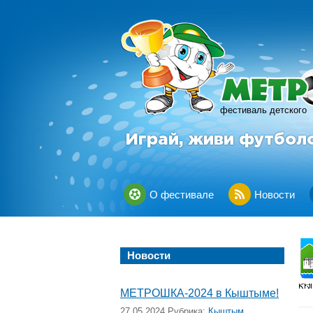
фестиваль детского
Играй, живи футбол
О фестивале
Новости
Новости
МЕТРОШКА-2024 в Кыштыме!
27.05.2024 Рубрика:
Кыштым