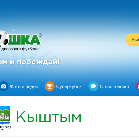
R
Выб
дворового футбола
ом и побеждай!
Фото и видео
Суперкубок
О нас говорят
Кыштым