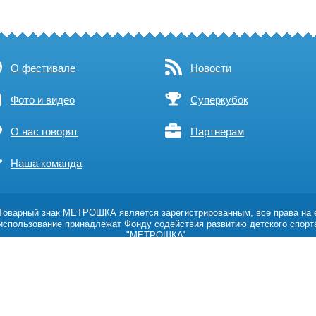
О фестивале
Новости
Фото и видео
Суперкубок
О нас говорят
Партнерам
Наша команда
оварный знак МЕТРОШКА является зарегистрированным, все права на 
использование принадлежат Фонду содействия развитию детского спорт
"МЕТРОШКА".
Возрастное ограничение 0+
Политика обработки персональных данных