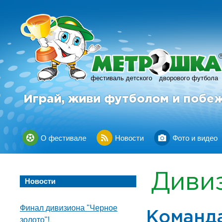
фестиваль детского
дворового футбола
Играй, живи футболом и побе
О фестивале
Новости
Фото и видео
Диви
Новости
Финал дивизиона "Черное
Команд
золото"!