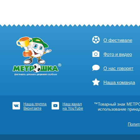
О фестивале
Фото и видео
О нас говорят
Наша команда
Наша группа
Наш канал
™Товарный знак МЕТРОШ
Вконтакте
на YouTube
использование прина
Полит