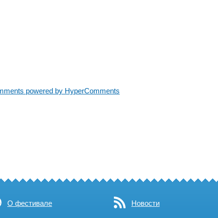
mments powered by HyperComments
О фестивале
Новости