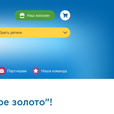
Наш магазин
рать регион
Партнерам
Наша команда
е золото"!