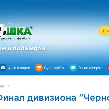
R
Выб
дворового футбола
ом и побеждай!
Фото и видео
Суперкубок
О нас говорят
вная
/
Финал дивизиона "Черно