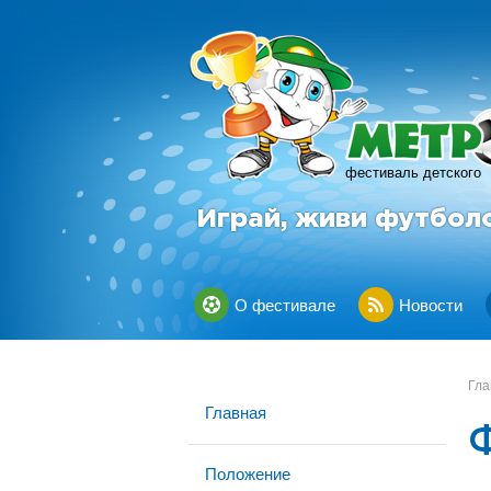
фестиваль детского
Играй, живи футбол
О фестивале
Новости
Гла
Главная
Положение