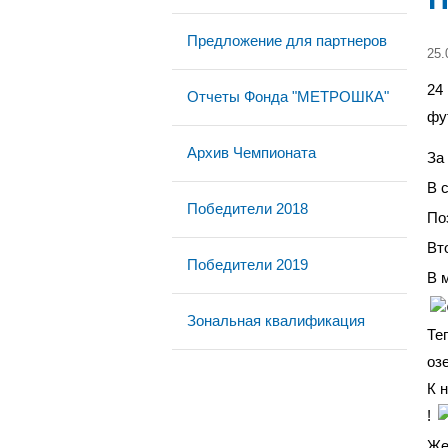
Предложение для партнеров
25.
24
Отчеты Фонда "МЕТРОШКА"
фу
Архив Чемпионата
За
В 
Победители 2018
По
Вт
Победители 2019
В 
Зональная квалификация
Те
оз
К 
!
Же