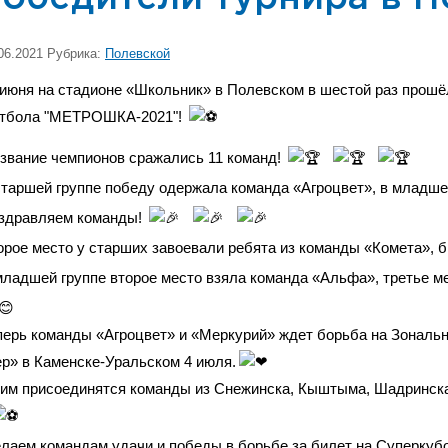
06.2021 Рубрика:
Полевской
 июня на стадионе «Школьник» в Полевском в шестой раз прошё
тбола "МЕТРОШКА-2021"!
 звание чемпионов сражались 11 команд!
старшей группе победу одержала команда «Агроцвет», в младш
здравляем команды!
орое место у старших завоевали ребята из команды «Комета», 
младшей группе второе место взяла команда «Альфа», третье м
перь команды «Агроцвет» и «Меркурий» ждет борьба на Зональ
ер» в Каменске-Уральском 4 июля.
ним присоединятся команды из Снежинска, Кыштыма, Шадринска
лаем командам удачи и победы в борьбе за билет на Суперкуб