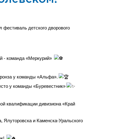
л фестиваль детского дворового
ей - команда «Меркурий»
бронза у команды «Альфа».
есто у команды «Буревестник»
ной квалификации дивизиона «Край
, Ялуторовска и Каменска-Уральского
ок!