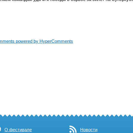
mments powered by HyperComments
О фестивале
Новости