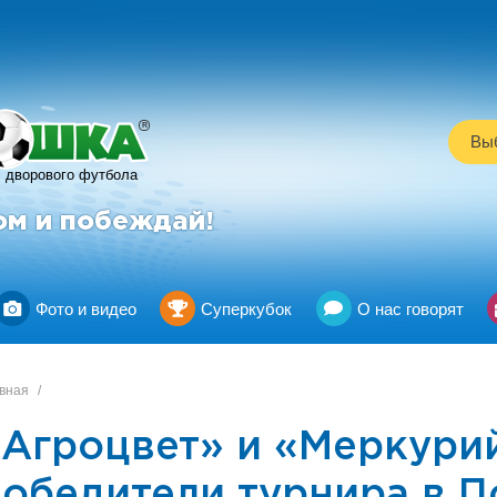
R
Выб
дворового футбола
ом и побеждай!
Фото и видео
Суперкубок
О нас говорят
вная
/
«Агроцвет» и «Меркурий
победители турнира в П