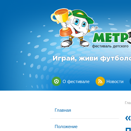
фестиваль детского
Играй, живи футбол
О фестивале
Новости
Гла
Главная
Положение