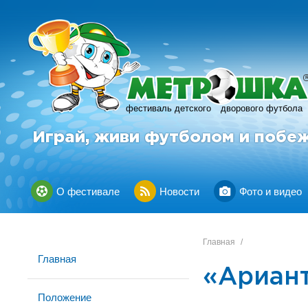
фестиваль детского
дворового футбола
Играй, живи футболом и побе
О фестивале
Новости
Фото и видео
Главная
/
Главная
«Ариан
Положение