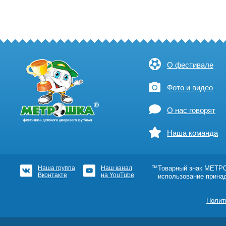
О фестивале
Фото и видео
О нас говорят
Наша команда
Наша группа
Наш канал
™Товарный знак МЕТРОШ
Вконтакте
на YouTube
использование прина
Полит