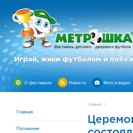
фестиваль детского
дворового футбола
Играй, живи футболом и побе
О фестивале
Новости
Фото и видео
Главная
/
Главная
Церемо
Положение
состоял