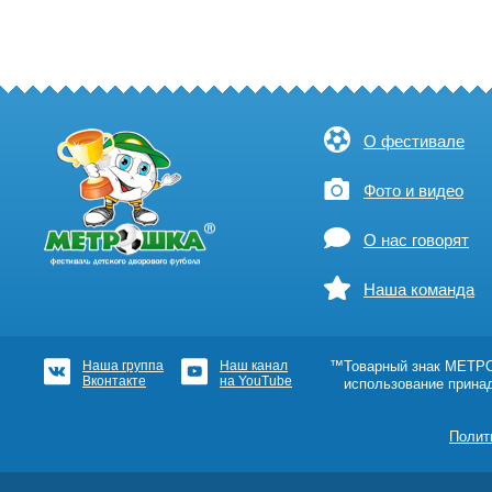
О фестивале
Фото и видео
О нас говорят
Наша команда
Наша группа
Наш канал
™Товарный знак МЕТРОШ
Вконтакте
на YouTube
использование прина
Полит