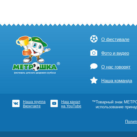
О фестивале
Фото и видео
О нас говорят
Наша команда
Наша группа
Наш канал
™Товарный знак МЕТРОШ
Вконтакте
на YouTube
использование прина
Полит