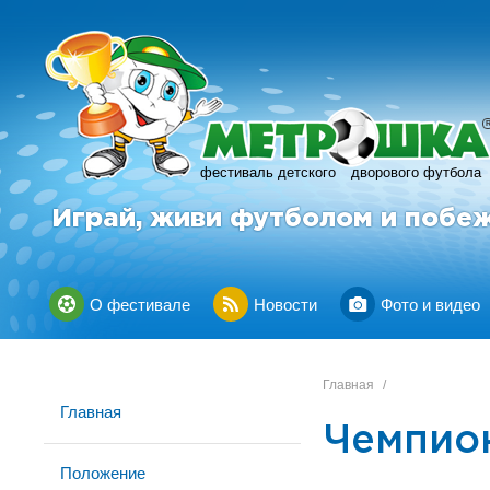
фестиваль детского
дворового футбола
Играй, живи футболом и побе
О фестивале
Новости
Фото и видео
Главная
/
Главная
Чемпион
Положение