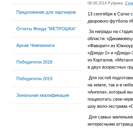
08.09.2014 Рубрика:
Суп
Предложение для партнеров
13 сентября в Сатке 
дворового футбола «
Отчеты Фонда "МЕТРОШКА"
За награды на стади
области: «Динамовец»
Архив Чемпионата
«Фаворит» из Южноура
«Дзюдо-1» и «Дзюдо-3
из Карталов, «Металл
Победители 2018
в двух возрастных гру
Для гостей подготов
Победители 2019
на земле, так и в не
«Ангела», который в
Зональная квалификация
пощекотать свои нер
шоу вело-экстрима «G
Для самых маленьких
интересными аттракц