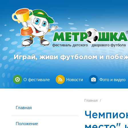
фестиваль детского
дворового футбола
Играй, живи футболом и побе
О фестивале
Новости
Фото и видео
Главная
/
Главная
Чемпион
Положение
место" 