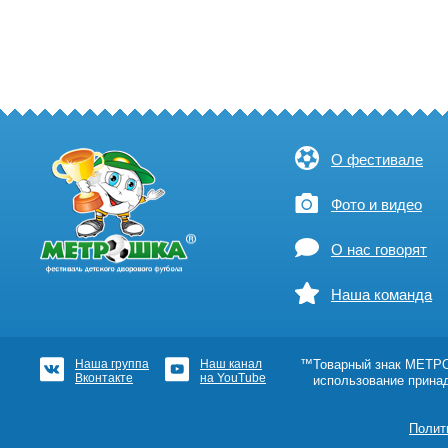
О фестивале
Фото и видео
О нас говорят
Наша команда
Наша группа
Наш канал
™Товарный знак МЕТРОШ
Вконтакте
на YouTube
использование прина
Полит