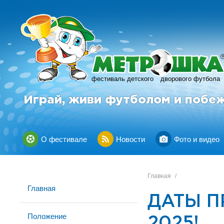
фестиваль детского
дворового футбола
Играй, живи футболом и побе
О фестивале
Новости
Фото и видео
Главная
/
Главная
ДАТЫ П
Положение
2025!