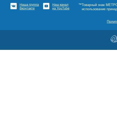
Наша группа
Наш канал
™Товарный знак МЕТРОШ
Вконтакте
на YouTube
использование прина
Полит