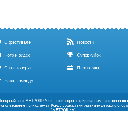
О фестивале
Новости
Фото и видео
Суперкубок
О нас говорят
Партнерам
Наша команда
оварный знак МЕТРОШКА является зарегистрированным, все права на 
использование принадлежат Фонду содействия развитию детского спорт
"МЕТРОШКА".
Возрастное ограничение 0+
Политика обработки персональных данных