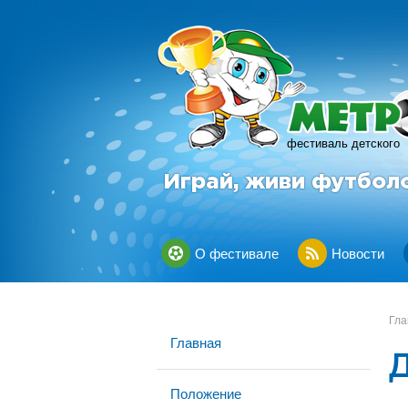
фестиваль детского
Играй, живи футбол
О фестивале
Новости
Гла
Главная
Положение