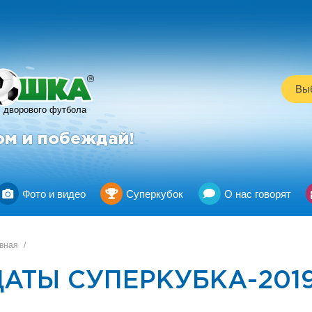
R
Выб
дворового футбола
ом и побеждай!
Фото и видео
Суперкубок
О нас говорят
вная
/
ДАТЫ СУПЕРКУБКА-2019