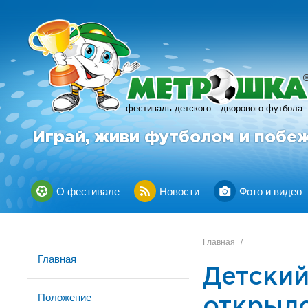
фестиваль детского
дворового футбола
Играй, живи футболом и побе
О фестивале
Новости
Фото и видео
Главная
/
Главная
Детски
Положение
открыл