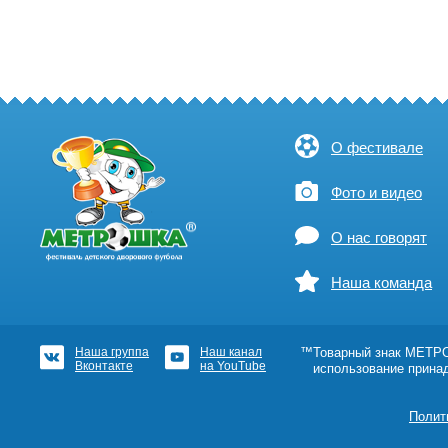
О фестивале
Фото и видео
О нас говорят
Наша команда
Наша группа
Наш канал
™Товарный знак МЕТРОШ
Вконтакте
на YouTube
использование прина
Полит