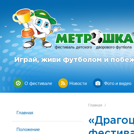
фестиваль детского
дворового футбола
Играй, живи футболом и побе
О фестивале
Новости
Фото и видео
Главная
/
Главная
«Драго
Положение
фестив