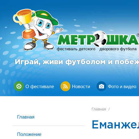
фестиваль детского
дворового футбола
Играй, живи футболом и побе
О фестивале
Новости
Фото и видео
Главная
/
Главная
Еманже
Положение