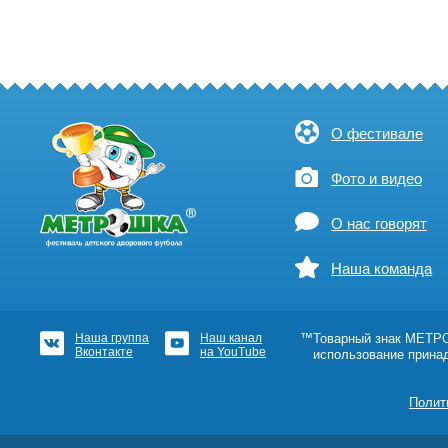
О фестивале
Фото и видео
О нас говорят
Наша команда
Наша группа
Наш канал
™Товарный знак МЕТРОШ
Вконтакте
на YouTube
использование прина
Полит