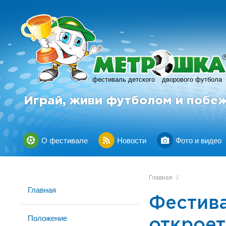
фестиваль детского
дворового футбола
Играй, живи футболом и побе
О фестивале
Новости
Фото и видео
Главная
/
Главная
Фестива
Положение
откроет