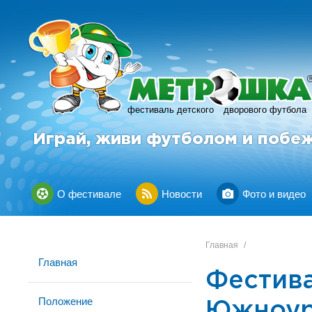
фестиваль детского
дворового футбола
Играй, живи футболом и побе
О фестивале
Новости
Фото и видео
Главная
/
Главная
Фестив
Положение
Южноур