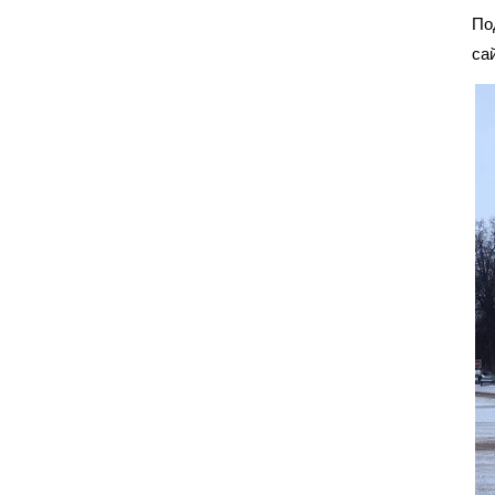
По
са