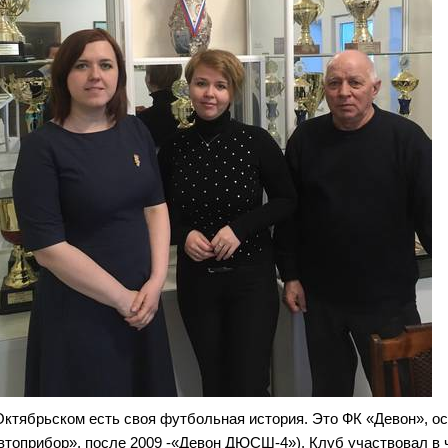
Октябрьском есть своя футбольная история. Это ФК «Девон», осн
втоприбор», после 2009 -«Девон ДЮСШ-4»). Клуб участвовал в 