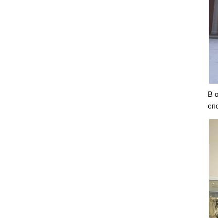
В 
сп