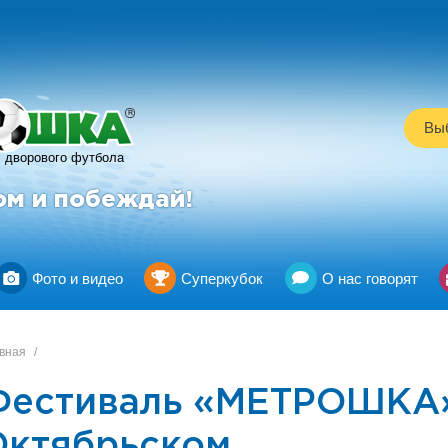
R
Выб
дворового футбола
ом и побеждай!
Фото и видео
Суперкубок
О нас говорят
вная
/
Фестиваль «МЕТРОШКА»
Октябрьском