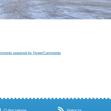
mments powered by HyperComments
О фестивале
Новости