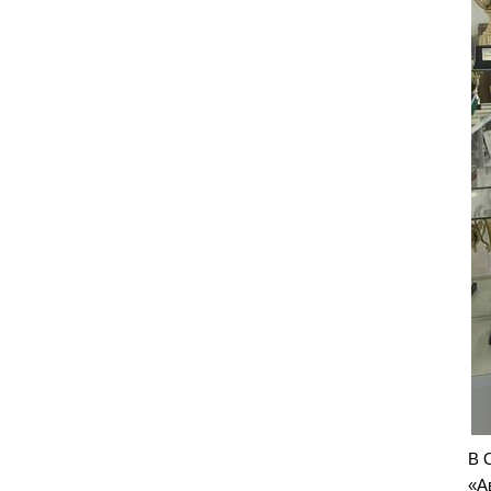
В 
«А