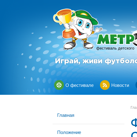
фестиваль детского
Играй, живи футбол
О фестивале
Новости
Гла
Главная
Положение