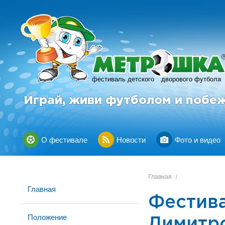
фестиваль детского
дворового футбола
Играй, живи футболом и побе
О фестивале
Новости
Фото и видео
Главная
/
Главная
Фестив
Положение
Димитр