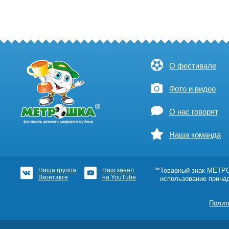
О фестивале
Фото и видео
О нас говорят
Наша команда
Наша группа
Наш канал
™Товарный знак МЕТРОШ
Вконтакте
на YouTube
использование прина
Полит