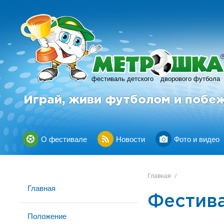
фестиваль детского
дворового футбола
Играй, живи футболом и побе
О фестивале
Новости
Фото и видео
Главная
/
Главная
Фестив
Положение