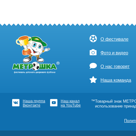
О фестивале
Фото и видео
О нас говорят
Наша команда
Наша группа
Наш канал
™Товарный знак МЕТРОШ
Вконтакте
на YouTube
использование прина
Полит