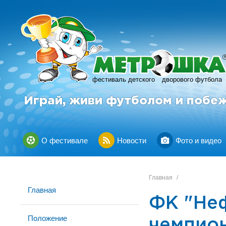
фестиваль детского
дворового футбола
Играй, живи футболом и побе
О фестивале
Новости
Фото и видео
Главная
/
Главная
ФК "Неф
Положение
чемпио