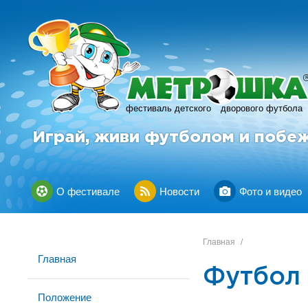
фестиваль детского
дворового футбола
Играй, живи футболом и побе
О фестивале
Новости
Фото и видео
Главная
/
Главная
Футбол
Положение