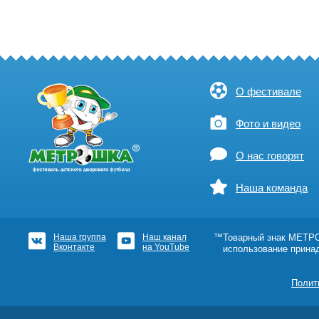
О фестивале
Фото и видео
О нас говорят
Наша команда
Наша группа
Наш канал
™Товарный знак МЕТРОШ
Вконтакте
на YouTube
использование прина
Полит