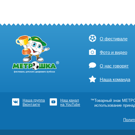
О фестивале
Фото и видео
О нас говорят
Наша команда
Наша группа
Наш канал
™Товарный знак МЕТРОШ
Вконтакте
на YouTube
использование прина
Полит