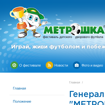
фестиваль детского
дворового футбола
Играй, живи футболом и побе
О фестивале
Новости
Фото и видео
Главная
/
Главная
Генерал
Положение
"МЕТР