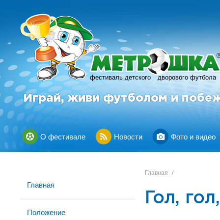
фестиваль детского
дворового футбола
Играй, живи футболом и побе
О фестивале
Новости
Фото и видео
Главная
/
Главная
Гол, гол
Положение