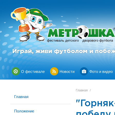
фестиваль детского
дворового футбола
Играй, живи футболом и побе
О фестивале
Новости
Фото и видео
Главная
/
Главная
"Горняк
Положение
победу 