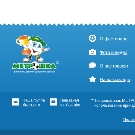
О фестивале
Фото и видео
О нас говорят
Наша команда
Наша группа
Наш канал
™Товарный знак МЕТРОШ
Вконтакте
на YouTube
использование прина
Полит