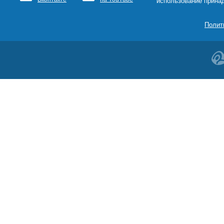
использование прина
Полит