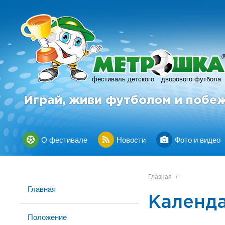
фестиваль детского
дворового футбола
Играй, живи футболом и побе
О фестивале
Новости
Фото и видео
Главная
/
Главная
Календа
Положение