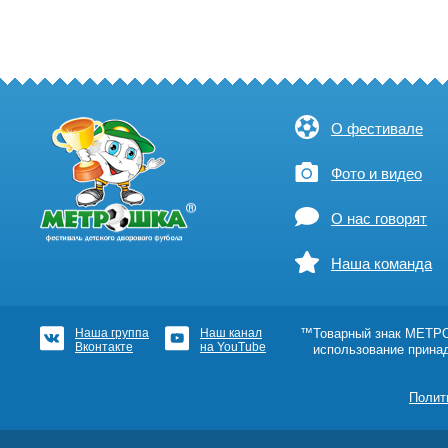
О фестивале
Фото и видео
О нас говорят
Наша команда
Наша группа
Наш канал
™Товарный знак МЕТРОШ
Вконтакте
на YouTube
использование прина
Полит