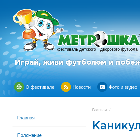
фестиваль детского
дворового футбола
Играй, живи футболом и побе
О фестивале
Новости
Фото и видео
Главная
/
Главная
Каникул
Положение