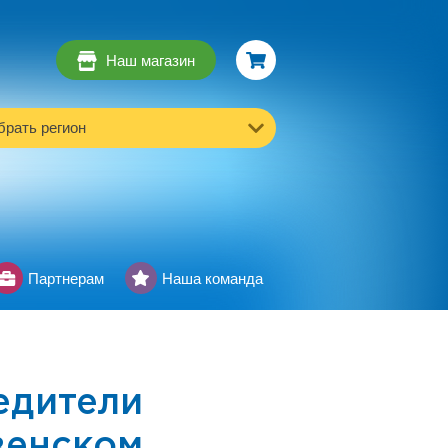
Наш магазин
рать регион
Партнерам
Наша команда
едители
венском