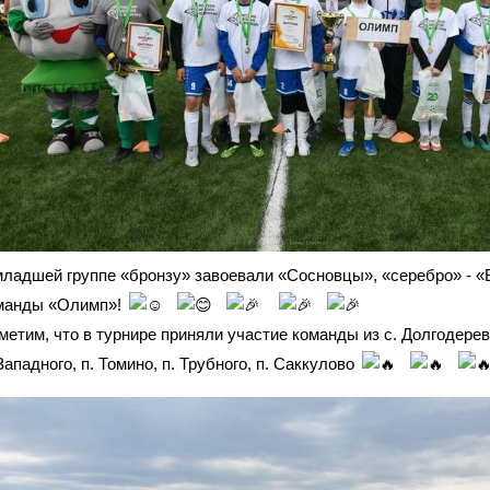
младшей группе «бронзу» завоевали «Сосновцы», «серебро» - «Б
манды «Олимп»!
метим, что в турнире приняли участие команды из с. Долгодереве
Западного, п. Томино, п. Трубного, п. Саккулово