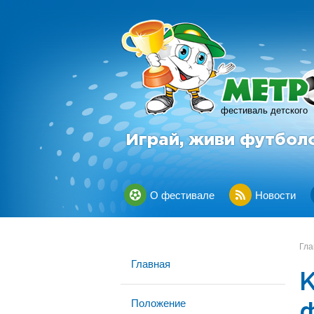
фестиваль детского
Играй, живи футбол
О фестивале
Новости
Гла
Главная
Положение