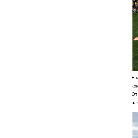
В 
ко
От
п. 