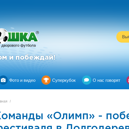
R
Выб
дворового футбола
ом и побеждай!
Фото и видео
Суперкубок
О нас говорят
вная
/
Команды «Олимп» - поб
фестиваля в Долгодере