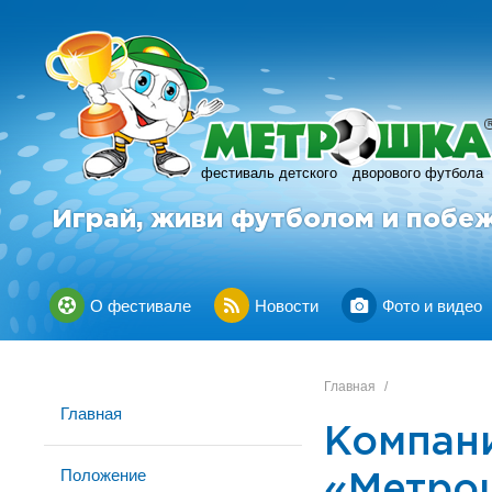
фестиваль детского
дворового футбола
Играй, живи футболом и побе
О фестивале
Новости
Фото и видео
Главная
/
Главная
Компани
Положение
«Метро