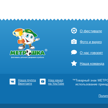
О фестивале
Фото и видео
О нас говорят
Наша команда
Наша группа
Наш канал
™Товарный знак МЕТРОШ
Вконтакте
на YouTube
использование прина
Полит