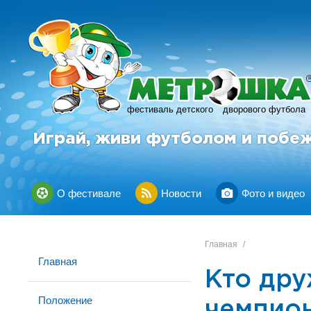
фестиваль детского
дворового футбола
Играй, живи футболом и побе
О фестивале
Новости
Фото и видео
Главная
/
Главная
Кто дру
Положение
чемпион