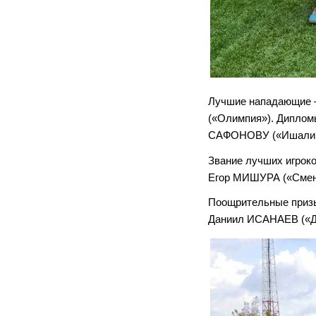
Лучшие нападающие 
(«Олимпия»). Диплом
САФОНОВУ («Ишалин
Звание лучших игрок
Егор МИШУРА («Смен
Поощрительные призы
Даниил ИСАНАЕВ («Д