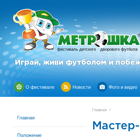
фестиваль детского
дворового футбола
Играй, живи футболом и побе
О фестивале
Новости
Фото и видео
Главная
/
Главная
Мастер-
Положение