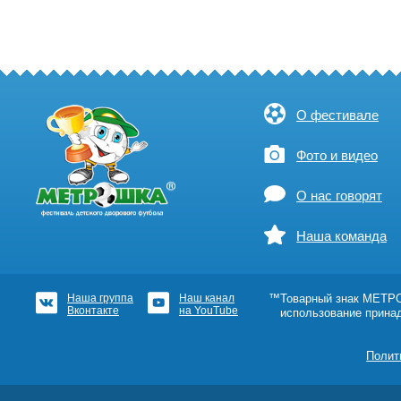
О фестивале
Фото и видео
О нас говорят
Наша команда
Наша группа
Наш канал
™Товарный знак МЕТРОШ
Вконтакте
на YouTube
использование прина
Полит