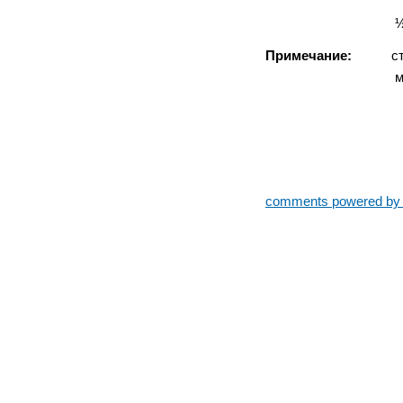
½ футбольного 
Примечание:
старши
младший возра
comments powered b