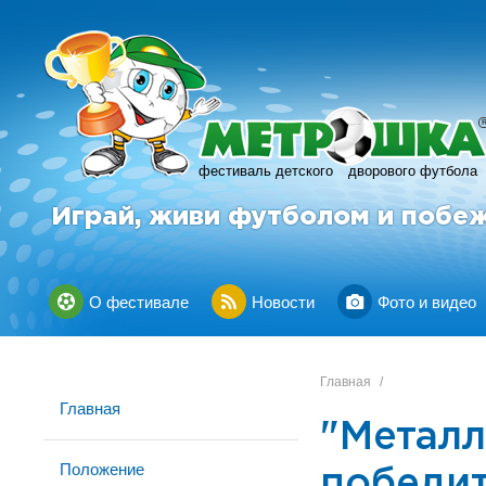
фестиваль детского
дворового футбола
Играй, живи футболом и побе
О фестивале
Новости
Фото и видео
Главная
/
Главная
"Металл
Положение
победит