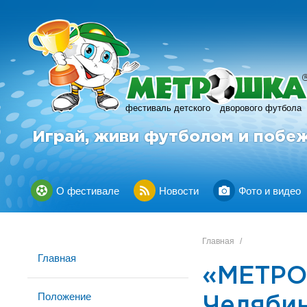
фестиваль детского
дворового футбола
Играй, живи футболом и побе
О фестивале
Новости
Фото и видео
Главная
/
Главная
«МЕТРО
Положение
Челябин