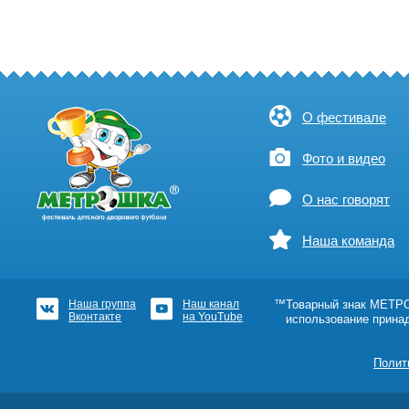
О фестивале
Фото и видео
О нас говорят
Наша команда
Наша группа
Наш канал
™Товарный знак МЕТРОШ
Вконтакте
на YouTube
использование прина
Полит