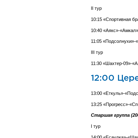
II тур
10:15 «Спортивная б
10:40 «Аякс»-«Амкал
11:05 «Подсолнухи»-
III тур
11:30 «Шахтер-09»-«
12:00 Цер
13:00 «Еткуль»-«Под
13:25 «Прогресс»-«С
Старшая группа (200
I тур
14:00 «Есаулка»-«Ша