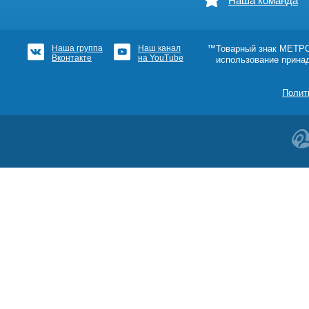
Наша команда
Наша группа
Наш канал
™Товарный знак МЕТРОШ
Вконтакте
на YouTube
использование прина
Полит