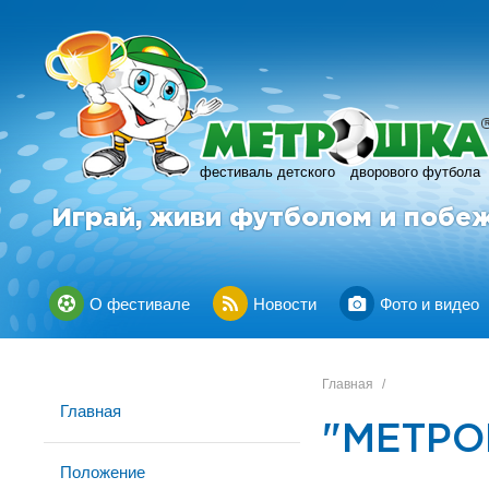
фестиваль детского
дворового футбола
Играй, живи футболом и побе
О фестивале
Новости
Фото и видео
Главная
/
Главная
"МЕТРО
Положение