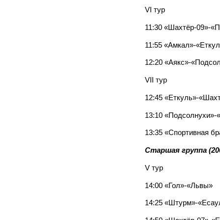
VI тур
11:30 «Шахтёр-09»-«
11:55 «Амкал»-«Етку
12:20 «Аякс»-«Подсо
VII тур
12:45 «Еткуль»-«Шах
13:10 «Подсолнухи»
13:35 «Спортивная б
Старшая группа (200
V тур
14:00 «Гол»-«Львы»
14:25 «Штурм»-«Еса