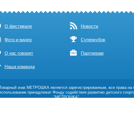
О фестивале
Новости
Фото и видео
Суперкубок
О нас говорят
Партнерам
Наша команда
оварный знак МЕТРОШКА является зарегистрированным, все права на 
использование принадлежат Фонду содействия развитию детского спорт
"МЕТРОШКА".
Возрастное ограничение 0+
Политика обработки персональных данных