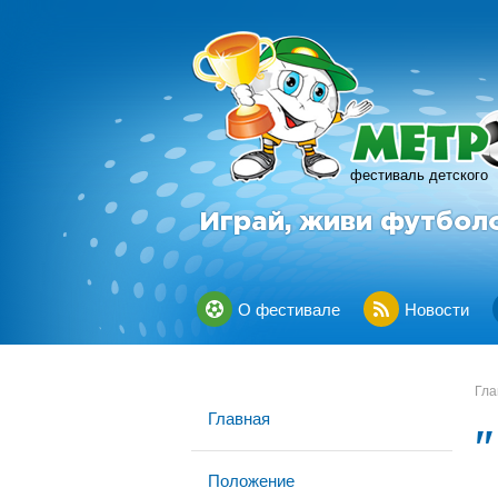
фестиваль детского
Играй, живи футбол
О фестивале
Новости
Гла
Главная
Положение