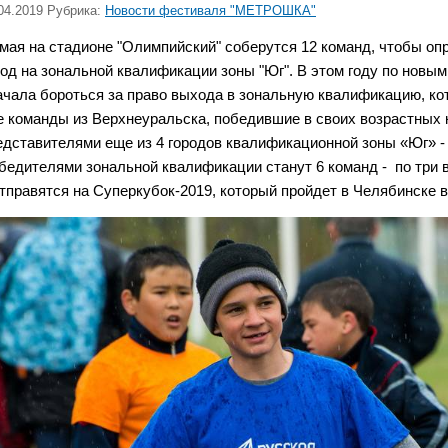
04.2019 Рубрика:
Новости фестиваля "МЕТРОШКА"
 мая на стадионе "Олимпийский" соберутся 12 команд,
чтобы опр
род на зональной квалификации зоны "Юг".
В этом году по новы
ачала бороться за право выхода в зональную квалификацию, кот
е команды из Верхнеуральска, победившие в своих возрастных 
едставителями еще из 4 городов квалификационной зоны «Юг» - 
бедителями зональной квалификации станут 6 команд - по три в
отправятся на Суперкубок-2019, который пройдет в Челябинске 