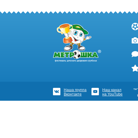
Наша группа
Наш канал
™Т
Вконтакте
на YouTube