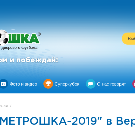
R
Выб
дворового футбола
ом и побеждай!
Фото и видео
Суперкубок
О нас говорят
вная
/
"МЕТРОШКА-2019" в Вер