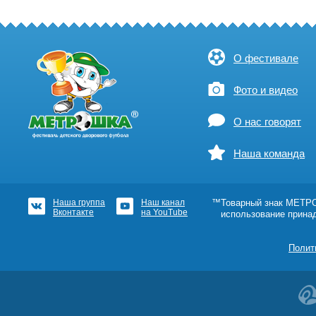
О фестивале
Фото и видео
О нас говорят
Наша команда
Наша группа
Наш канал
™Товарный знак МЕТРОШ
Вконтакте
на YouTube
использование прина
Полит