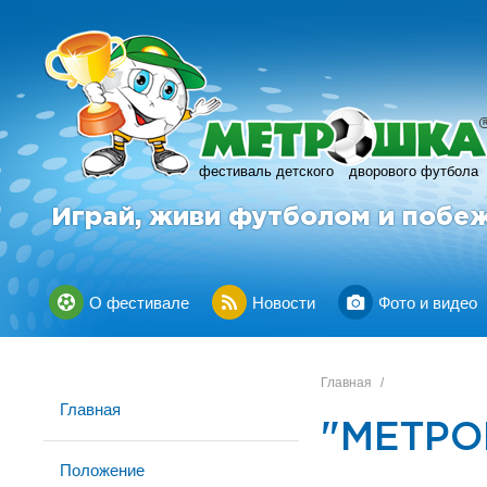
фестиваль детского
дворового футбола
Играй, живи футболом и побе
О фестивале
Новости
Фото и видео
Главная
/
Главная
"МЕТРО
Положение