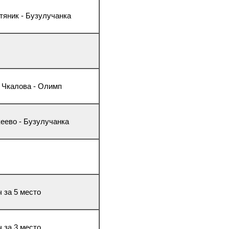
тяник - Бузулучанка
К Чкалова - Олимп
кеево - Бузулучанка
ч за 5 место
ч за 3 место