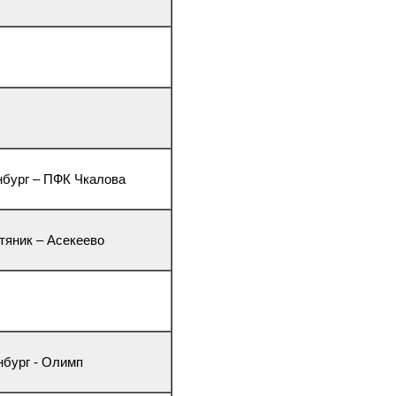
енбург – ПФК Чкалова
фтяник – Асекеево
нбург - Олимп