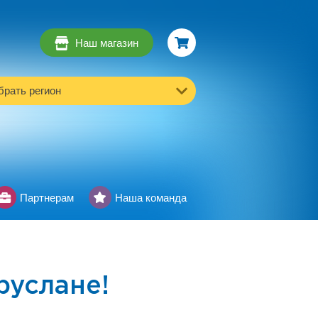
Наш магазин
рать регион
Партнерам
Наша команда
услане!