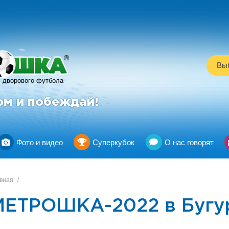
R
Выб
дворового футбола
ом и побеждай!
Фото и видео
Суперкубок
О нас говорят
вная
/
МЕТРОШКА-2022 в Бугур