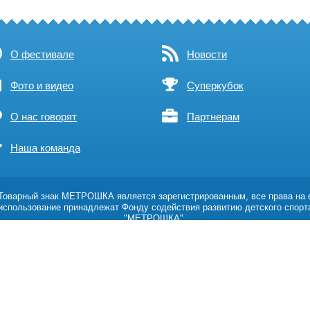
О фестивале
Новости
Фото и видео
Суперкубок
О нас говорят
Партнерам
Наша команда
оварный знак МЕТРОШКА является зарегистрированным, все права на 
использование принадлежат Фонду содействия развитию детского спорт
"МЕТРОШКА".
Возрастное ограничение 0+
Политика обработки персональных данных