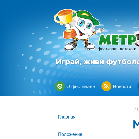
фестиваль детского
Играй, живи футбол
О фестивале
Новости
Гла
Главная
Положение