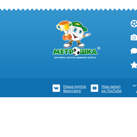
Наша группа
Наш канал
™Т
Вконтакте
на YouTube