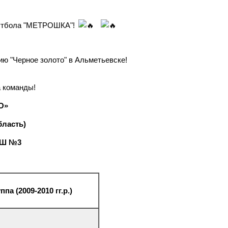
 футбола "МЕТРОШКА"!
ию "Черное золото" в Альметьевске!
а команды!
О»
бласть)
ОШ №3
па (2009-2010 гг.р.)