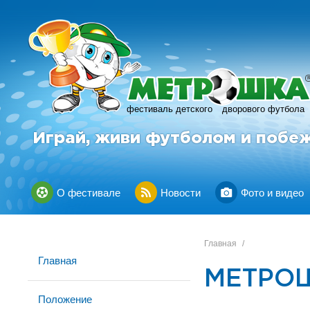
фестиваль детского
дворового футбола
Играй, живи футболом и побе
О фестивале
Новости
Фото и видео
Главная
/
Главная
МЕТРОШ
Положение