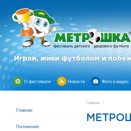
фестиваль детского
дворового футбола
Играй, живи футболом и побе
О фестивале
Новости
Фото и видео
Главная
/
Главная
МЕТРОШ
Положение