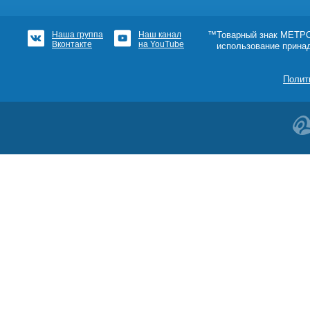
Наша группа
Наш канал
™Товарный знак МЕТРОШ
Вконтакте
на YouTube
использование прина
Полит