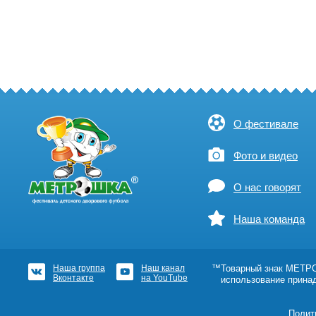
О фестивале
Фото и видео
О нас говорят
Наша команда
Наша группа
Наш канал
™Товарный знак МЕТРОШ
Вконтакте
на YouTube
использование прина
Полит