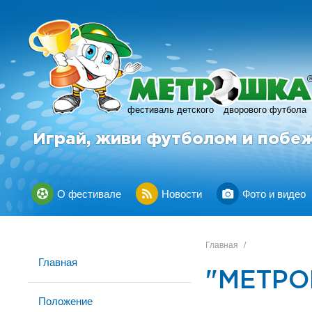
фестиваль детского
дворового футбола
Играй, живи футболом и побе
О фестивале
Новости
Фото и видео
Главная
/
Главная
"МЕТРО
Положение