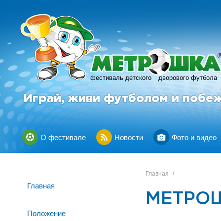
фестиваль детского
дворового футбола
Играй, живи футболом и побе
О фестивале
Новости
Фото и видео
Главная
/
Главная
МЕТРОШ
Положение