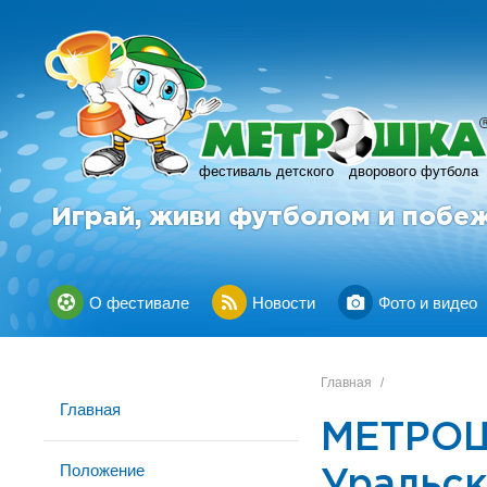
фестиваль детского
дворового футбола
Играй, живи футболом и побе
О фестивале
Новости
Фото и видео
Главная
/
Главная
МЕТРОШ
Положение
Уральск