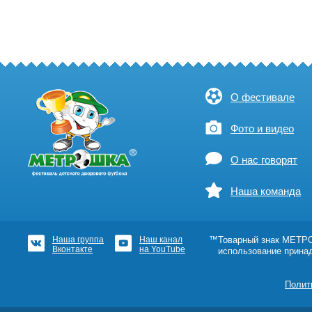
О фестивале
Фото и видео
О нас говорят
Наша команда
Наша группа
Наш канал
™Товарный знак МЕТРОШ
Вконтакте
на YouTube
использование прина
Полит