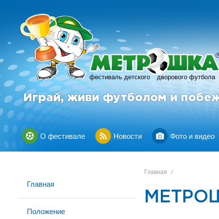
фестиваль детского
дворового футбола
Играй, живи футболом и побе
О фестивале
Новости
Фото и видео
Главная
/
Главная
МЕТРОШ
Положение