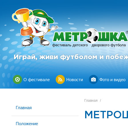
фестиваль детского
дворового футбола
Играй, живи футболом и побе
О фестивале
Новости
Фото и видео
Главная
/
Главная
МЕТРОШ
Положение