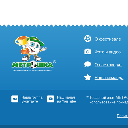
О фестивале
Фото и видео
О нас говорят
Наша команда
Наша группа
Наш канал
™Товарный знак МЕТРОШ
Вконтакте
на YouTube
использование прина
Полит