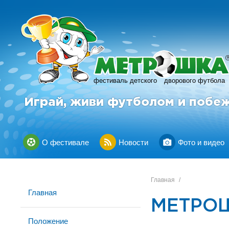
фестиваль детского
дворового футбола
Играй, живи футболом и побе
О фестивале
Новости
Фото и видео
Главная
/
Главная
МЕТРОШ
Положение