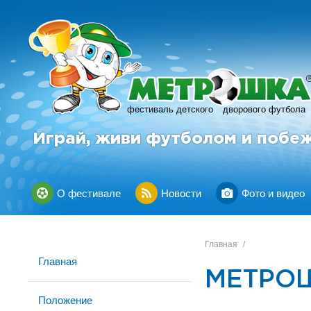
фестиваль детского
дворового футбола
Играй, живи футболом и побе
О фестивале
Новости
Фото и видео
Главная
/
Главная
МЕТРОШ
Положение