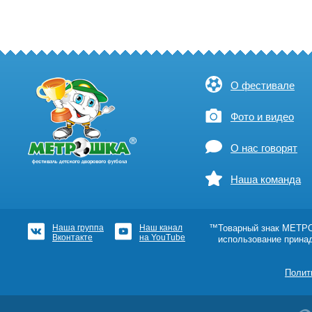
О фестивале
Фото и видео
О нас говорят
Наша команда
Наша группа
Наш канал
™Товарный знак МЕТРОШ
Вконтакте
на YouTube
использование прина
Полит