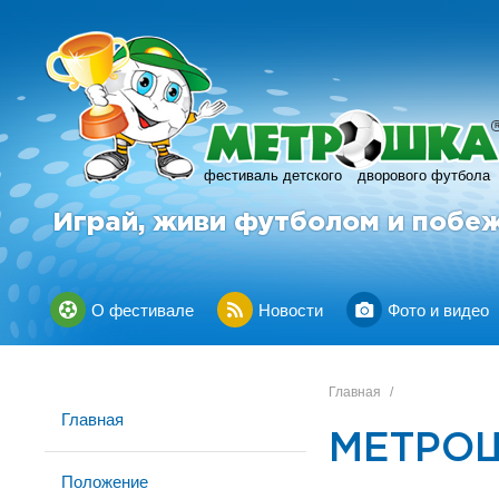
фестиваль детского
дворового футбола
Играй, живи футболом и побе
О фестивале
Новости
Фото и видео
Главная
/
Главная
МЕТРОШ
Положение