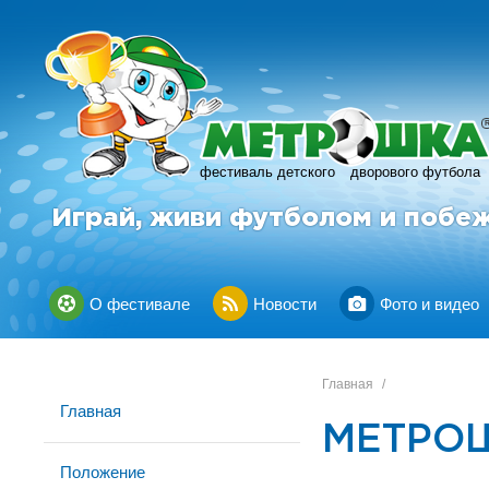
фестиваль детского
дворового футбола
Играй, живи футболом и побе
О фестивале
Новости
Фото и видео
Главная
/
Главная
МЕТРОШ
Положение